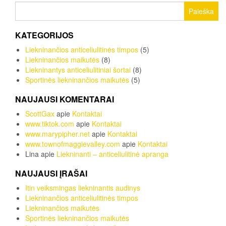
Ieškoti:
KATEGORIJOS
Liekninančios anticeliulitinės timpos
(5)
Liekninančios maikutės
(8)
Liekninantys anticeliulitiniai šortai
(8)
Sportinės liekninančios maikutės
(5)
NAUJAUSI KOMENTARAI
ScottGax
apie
Kontaktai
www.tiktok.com
apie
Kontaktai
www.marypipher.net
apie
Kontaktai
www.townofmaggievalley.com
apie
Kontaktai
Lina
apie
Liekninanti – anticeliulitinė apranga
NAUJAUSI ĮRAŠAI
Itin veiksmingas liekninantis audinys
Liekninančios anticeliulitinės timpos
Liekninančios maikutės
Sportinės liekninančios maikutės