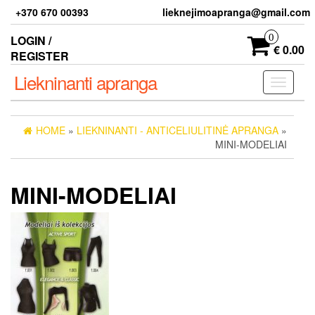
Skip
+370 670 00393
lieknejimoapranga@gmail.com
to
the
0
LOGIN /
content
€ 0.00
REGISTER
Liekninanti apranga
Toggle
navigati
HOME
»
LIEKNINANTI - ANTICELIULITINĖ APRANGA
»
MINI-MODELIAI
MINI-MODELIAI